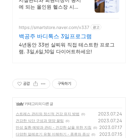
시설관리와 회원티칭이 동시
딱!
에 되는 올인원 헬스장 시스
템. AI 운동가이드 제공
https://smartstore.naver.com/v337
광고
백공주 바디톡스 3일프로그램
4년동안 33번 살찌워 직접 테스트한 프로그
램. 3일,6일,10일 다이어트하세요!
공감
구독하기
'
daily
' 카테고리의 다른 글
2023.07.24
스트레스 관리와 정신적 건강 유지 방법
(0)
2023.07.24
건강한 식단 구성과 영양 꿀팁
(0)
2023.07.17
만성 질환 예방과 관리 - 건강한 삶을 위한 지침
(0)
2023.07.15
다양한 알레르기 유형 이해하기 - 종류와 증상
(0)